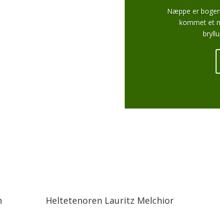
Næppe er bogen
kommet et ny
bryll
n
Heltetenoren Lauritz Melchior