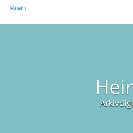
Hei
Arkivdig