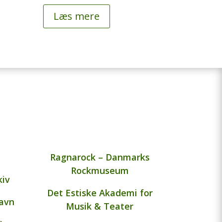
Læs mere
Ragnarock – Danmarks
Rockmuseum
kiv
Det Estiske Akademi for
avn
Musik & Teater