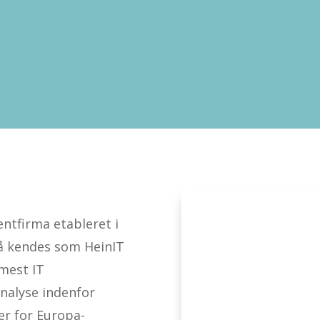
entfirma etableret i
så kendes som HeinIT
 mest IT
nalyse indenfor
r for Europa-