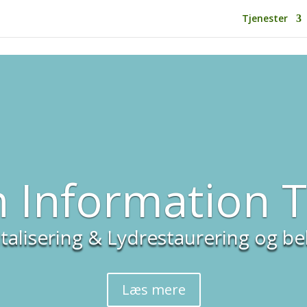
Tjenester
n Information T
italisering & Lydrestaurering og b
Læs mere