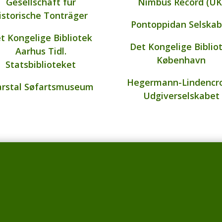
Gesellschaft für
Nimbus Record (UK
istorische Tonträger
Pontoppidan Selskab
t Kongelige Bibliotek
Det Kongelige Biblio
Aarhus Tidl.
København
Statsbiblioteket
Hegermann-Lindencr
rstal Søfartsmuseum
Udgiverselskabet