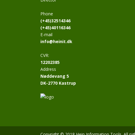
Phone
(+45)32514346
(+45)40116346
E-mail
info@heinit.dk
CVR:
12202385
Address
Nøddevang 5
DK-2770 Kastrup
Copyright © 2018 Hein Information Tools. All ri