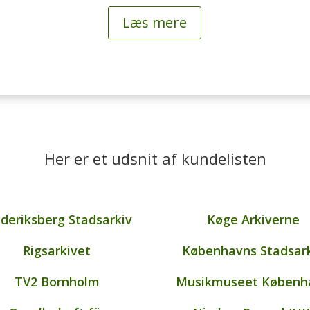
Læs mere
Her er et udsnit af kundelisten
ederiksberg Stadsarkiv
Køge Arkiverne
Rigsarkivet
Københavns Stadsar
TV2 Bornholm
Musikmuseet Københ