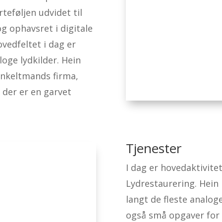
eføljen udvidet til
 ophavsret i digitale
ovedfeltet i dag er
loge lydkilder. Hein
enkeltmands firma,
 der er en garvet
Tjenester
I dag er hovedaktivite
Lydrestaurering. Hein
langt de fleste analog
også små opgaver for p