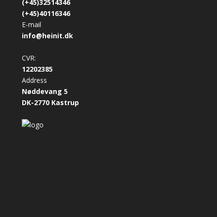
(+45)32514346
(+45)40116346
E-mail
info@heinit.dk
CVR:
12202385
Address
Nøddevang 5
DK-2770 Kastrup